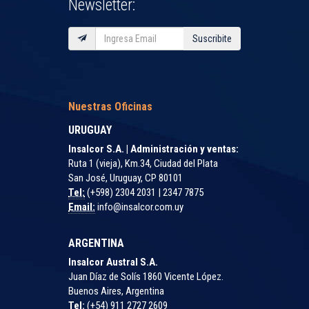
Newsletter:
Suscribite
Nuestras Oficinas
URUGUAY
Insalcor S.A. | Administración y ventas:
Ruta 1 (vieja), Km.34, Ciudad del Plata
San José, Uruguay, CP 80101
Tel:
(+598) 2304 2031 | 2347 7875
Email:
info@insalcor.com.uy
ARGENTINA
Insalcor Austral S.A.
Juan Díaz de Solís 1860 Vicente López.
Buenos Aires, Argentina
Tel:
(+54) 911 2727 2609