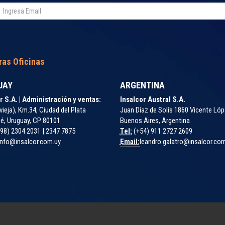
ras Oficinas
UAY
ARGENTINA
r S.A. | Administración y ventas:
Insalcor Austral S.A.
vieja), Km.34, Ciudad del Plata
Juan Díaz de Solís 1860 Vicente Lóp
é, Uruguay, CP 80101
Buenos Aires, Argentina
98) 2304 2031 | 2347 7875
Tel:
(+54) 911 2727 2609
nfo@insalcor.com.uy
Email:
leandro.galatro@insalcor.co