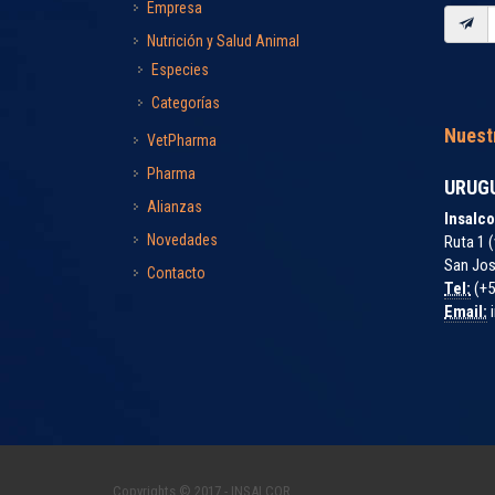
Empresa
Nutrición y Salud Animal
Especies
Categorías
Nuest
VetPharma
Pharma
URUG
Alianzas
Insalco
Novedades
Ruta 1 (
San Jos
Contacto
Tel:
(+5
Email:
i
Copyrights © 2017 - INSALCOR