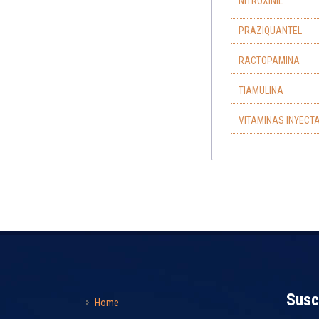
NITROXINIL
PRAZIQUANTEL
RACTOPAMINA
TIAMULINA
VITAMINAS INYECT
Susc
Home